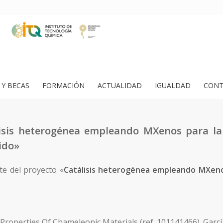
Y BECAS
FORMACIÓN
ACTUALIDAD
IGUALDAD
CONT
lisis heterogénea empleando MXenos para la 
ido»
e del proyecto «
Catálisis heterogénea empleando MXeno
Properties Of Chameleonic Materials (ref. 101141466). García