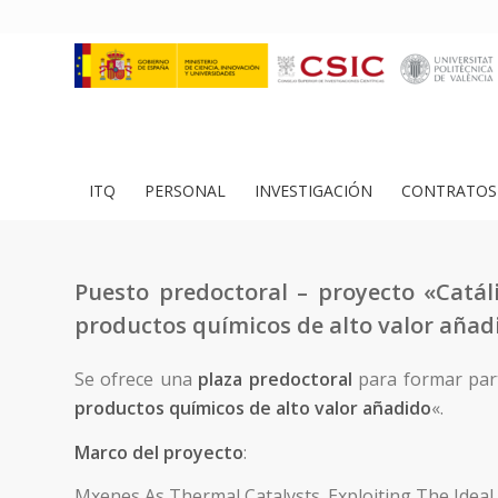
ITQ
PERSONAL
INVESTIGACIÓN
CONTRATOS 
Puesto predoctoral – proyecto «Catá
productos químicos de alto valor añad
Se ofrece una
plaza predoctoral
para formar part
productos químicos de alto valor añadido
«.
Marco del proyecto
:
Mxenes As Thermal Catalysts. Exploiting The Ideal 