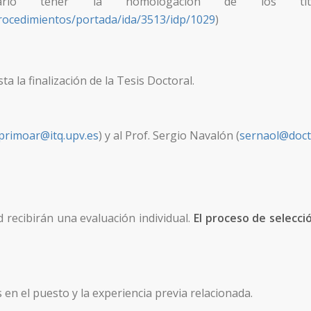
ario tener la homologación de los títu
procedimientos/portada/ida/3513/idp/1029
)
a la finalización de la Tesis Doctoral.
primoar@itq.upv.es
) y al Prof. Sergio Navalón (
sernaol@doct
d recibirán una evaluación individual.
El proceso de selecció
 en el puesto y la experiencia previa relacionada.