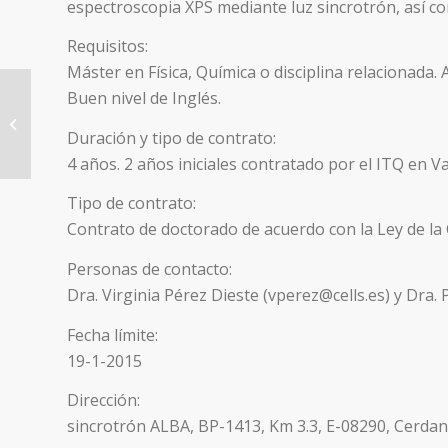
espectroscopia XPS mediante luz sincrotrón, así co
Requisitos:
Máster en Física, Química o disciplina relacionada.
Buen nivel de Inglés.
“La Caixa”-Severo Ochoa Becas Pre-
Doctorales
Duración y tipo de contrato:
4 años. 2 años iniciales contratado por el ITQ en V
Tipo de contrato:
Contrato de doctorado de acuerdo con la Ley de la C
Personas de contacto:
Dra. Virginia Pérez Dieste (vperez@cells.es) y Dra
Fecha límite:
19-1-2015
Dirección:
sincrotrón ALBA, BP-1413, Km 3.3, E-08290, Cerdany