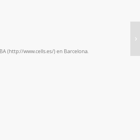
Of
la
co
BA (http://www.cells.es/) en Barcelona.